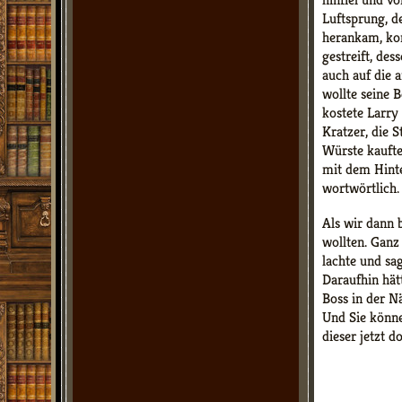
Luftsprung, d
herankam, kon
gestreift, des
auch auf die 
wollte seine B
kostete Larr
Kratzer, die 
Würste kaufte
mit dem Hinte
wortwörtlich.
Als wir dann 
wollten. Ganz 
lachte und sa
Daraufhin hät
Boss in der N
Und Sie könne
dieser jetzt d