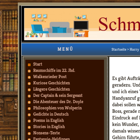
M E N Ü
Startseite
>
Harry 
Start
Raumschiffe im 22. Jhd.
Walkenrieder Post
Es gibt Aufträ
Kuriose Geschichten
geradezu. Und
Längere Geschichten
und ich eines
Der Captain & sein Sergeant
Handyanruf ga
Die Abenteuer des Dr. Doyle
dabei sollen 
Philosophien von Wolperin
Boss, gerade m
Gedichte in Deutsch
Eindruck auf L
Poems in English
kein Wunder, d
Stories in English
damals wissen
Nonsens-Texte
Gehirn führte
Fantansie-Heldinnen